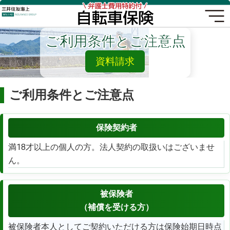
ご利用条件とご注意点
資料請求
ご利用条件とご注意点
注意事項（項目と内容）
保険契約者
満18才以上の個人の方。法人契約の取扱いはございませ
ん。
被保険者
（補償を受ける方）
被保険者本人としてご契約いただける方は保険始期日時点